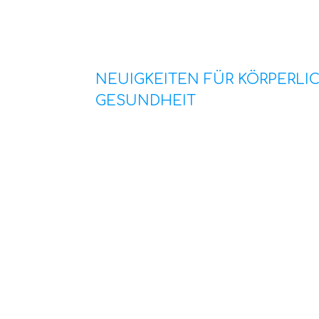
NEUIGKEITEN FÜR KÖRPERLI
GESUNDHEIT
Monatlicher Newsletter mit Artikeln 
Themen körperlicher und geistige Ges