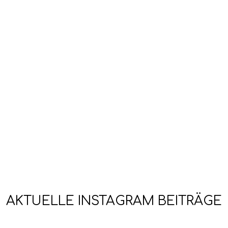
Bereits seit Jahrtausen
Atmung und der Achtsa
mittlerweile dieses Wis
bewusste Atmung eracht
Schlüsselkompetenz für
genussvolles Leben.
AKTUELLE INSTAGRAM BEITRÄGE