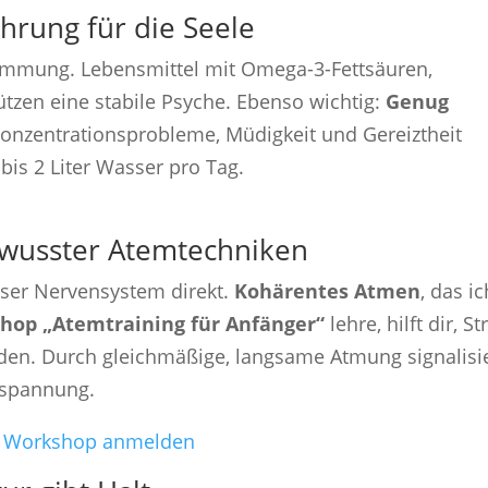
hrung für die Seele
timmung. Lebensmittel mit Omega-3-Fettsäuren,
tzen eine stabile Psyche. Ebenso wichtig:
Genug
onzentrationsprobleme, Müdigkeit und Gereiztheit
bis 2 Liter Wasser pro Tag.
ewusster Atemtechniken
unser Nervensystem direkt.
Kohärentes Atmen
, das ic
hop „Atemtraining für Anfänger“
lehre, hilft dir, St
nden. Durch gleichmäßige, langsame Atmung signalisi
tspannung.
um Workshop anmelden