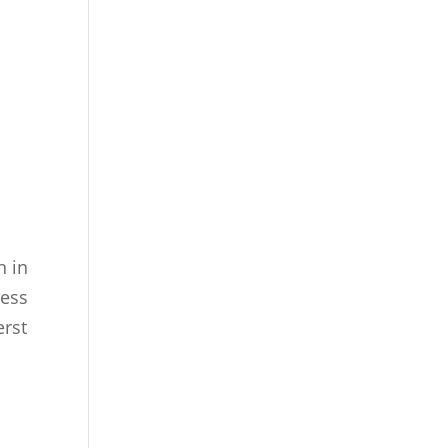
h in
ress
erst