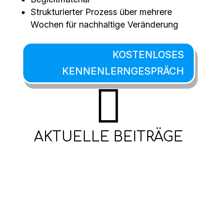
Strukturierter Prozess über mehrere
Wochen für nachhaltige Veränderung
KOSTENLOSES
KENNENLERNGESPRÄCH

AKTUELLE BEITRÄGE