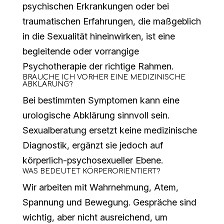
psychischen Erkrankungen oder bei
traumatischen Erfahrungen, die maßgeblich
in die Sexualität hineinwirken, ist eine
begleitende oder vorrangige
Psychotherapie der richtige Rahmen.
BRAUCHE ICH VORHER EINE MEDIZINISCHE
ABKLÄRUNG?
Bei bestimmten Symptomen kann eine
urologische Abklärung sinnvoll sein.
Sexualberatung ersetzt keine medizinische
Diagnostik, ergänzt sie jedoch auf
körperlich-psychosexueller Ebene.
WAS BEDEUTET KÖRPERORIENTIERT?
Wir arbeiten mit Wahrnehmung, Atem,
Spannung und Bewegung. Gespräche sind
wichtig, aber nicht ausreichend, um