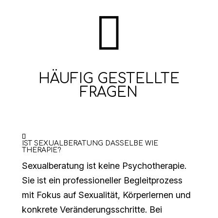

HÄUFIG GESTELLTE
FRAGEN
IST SEXUALBERATUNG DASSELBE WIE
THERAPIE?
Sexualberatung ist keine Psychotherapie.
Sie ist ein professioneller Begleitprozess
mit Fokus auf Sexualität, Körperlernen und
konkrete Veränderungsschritte. Bei