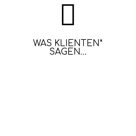

WAS KLIENTEN*
SAGEN…
Christian (53)
„Man merkt, dass Gregor mit Interesse und
Leidenschaft zu seinem Beruf steht.“
Thomas (31)