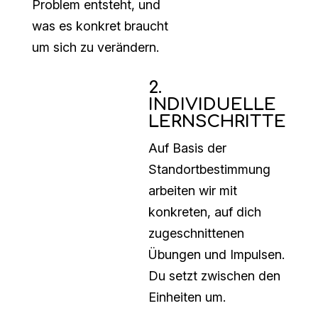
Problem entsteht, und
was es konkret braucht
um sich zu verändern.
2.
INDIVIDUELLE
LERNSCHRITTE
Auf Basis der
Standortbestimmung
arbeiten wir mit
konkreten, auf dich
zugeschnittenen
Übungen und Impulsen.
Du setzt zwischen den
Einheiten um.