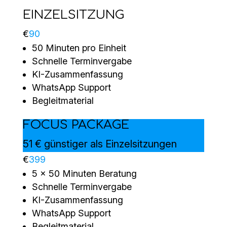
EINZELSITZUNG
€
90
50 Minuten pro Einheit
Schnelle Terminvergabe
KI-Zusammenfassung
WhatsApp Support
Begleitmaterial
FOCUS PACKAGE
51 € günstiger als Einzelsitzungen
€
399
5 × 50 Minuten Beratung
Schnelle Terminvergabe
KI-Zusammenfassung
WhatsApp Support
Begleitmaterial