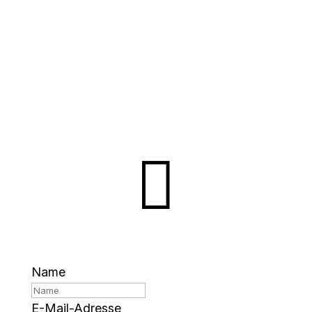

Name
E-Mail-Adresse