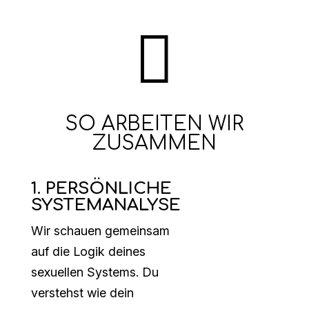

SO ARBEITEN WIR
ZUSAMMEN
1. PERSÖNLICHE
SYSTEMANALYSE
Wir schauen gemeinsam
auf die Logik deines
sexuellen Systems. Du
verstehst wie dein