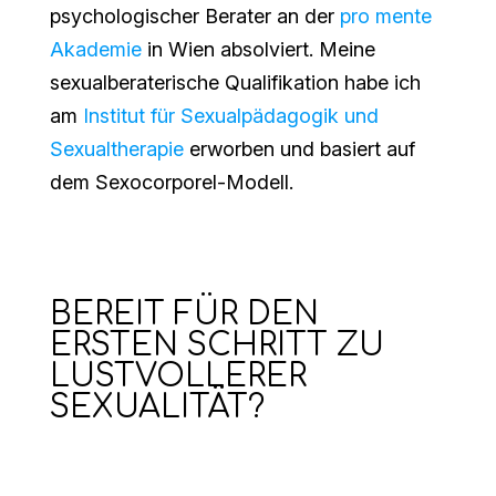
psychologischer Berater an der
pro mente
Akademie
in Wien absolviert. Meine
sexualberaterische Qualifikation habe ich
am
Institut für Sexualpädagogik und
Sexualtherapie
erworben und basiert auf
dem Sexocorporel-Modell.
BEREIT FÜR DEN
ERSTEN SCHRITT ZU
LUSTVOLLERER
SEXUALITÄT?