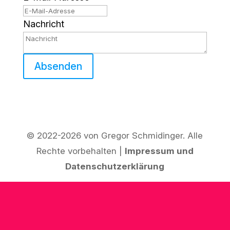
Nachricht
Absenden
© 2022-2026 von Gregor Schmidinger. Alle
Rechte vorbehalten |
Impressum und
Datenschutzerklärung