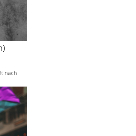
n)
ft nach