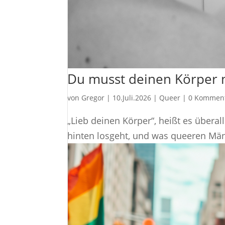
Du musst deinen Körper n
von
Gregor
|
10.Juli.2026
|
Queer
|
0 Kommen
„Lieb deinen Körper“, heißt es übera
hinten losgeht, und was queeren Mä