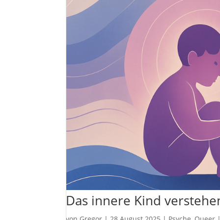
Das innere Kind verstehe
von
Gregor
|
28.August.2025
|
Psyche
,
Queer