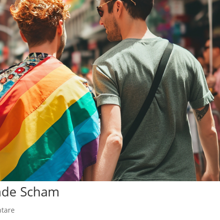
unde Scham
tare