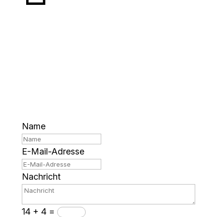
NOCH UNSICHER?
Wenn du Fragen hast, zögere bitte nicht,
mir eine Nachricht zu senden. Ich freue
mich darauf, von dir zu hören.
Name
E-Mail-Adresse
Nachricht
14 + 4
=