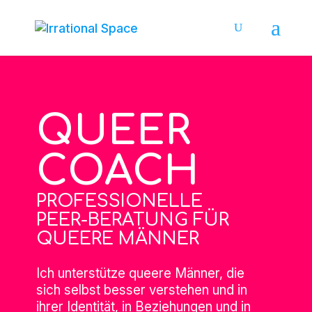
QUEER
COACH
PROFESSIONELLE
PEER-BERATUNG FÜR
QUEERE MÄNNER
Ich unterstütze queere Männer, die
sich selbst besser verstehen und in
ihrer Identität, in Beziehungen und in